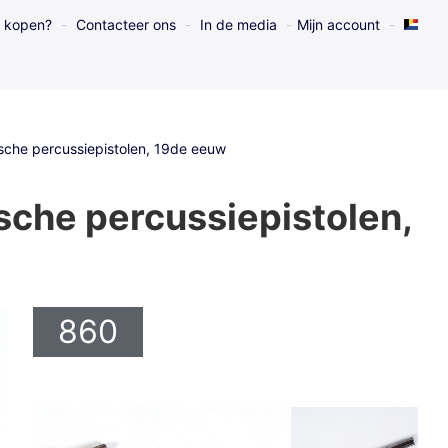
l kopen?
Contacteer ons
In de media
Mijn account
gische percussiepistolen, 19de eeuw
ische percussiepistolen,
860