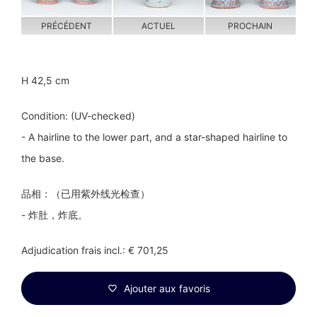
PRÉCÉDENT
ACTUEL
PROCHAIN
H 42,5 cm
Condition: (UV-checked)
- A hairline to the lower part, and a star-shaped hairline to
the base.
品相：（已用紫外线光检查）
- 炸肚，炸底。
Adjudication frais incl.: € 701,25
Ajouter aux favoris