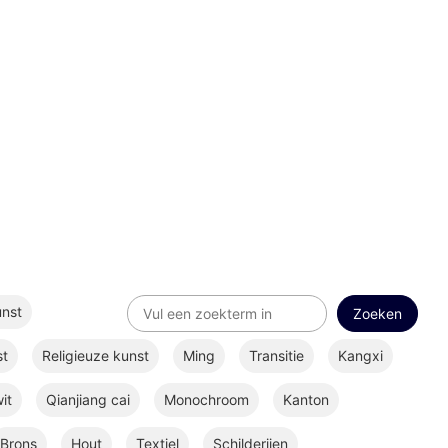
unst
st
Religieuze kunst
Ming
Transitie
Kangxi
it
Qianjiang cai
Monochroom
Kanton
Brons
Hout
Textiel
Schilderijen