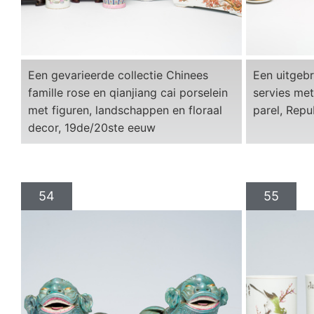
Een gevarieerde collectie Chinees
Een uitgebr
famille rose en qianjiang cai porselein
servies me
met figuren, landschappen en floraal
parel, Repu
decor, 19de/20ste eeuw
54
55