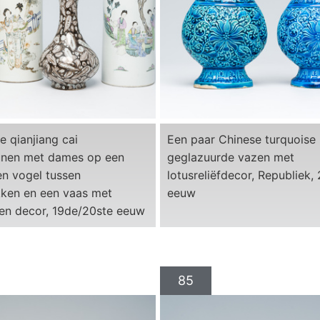
e qianjiang cai
Een paar Chinese turquoise
nen met dames op een
geglazuurde vazen met
en vogel tussen
lotusreliëfdecor, Republiek,
ken en een vaas met
eeuw
en decor, 19de/20ste eeuw
85