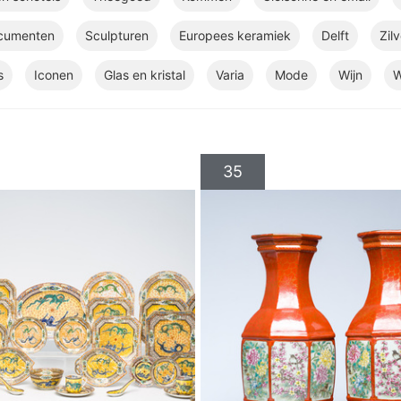
cumenten
Sculpturen
Europees keramiek
Delft
Zilv
s
Iconen
Glas en kristal
Varia
Mode
Wijn
W
35