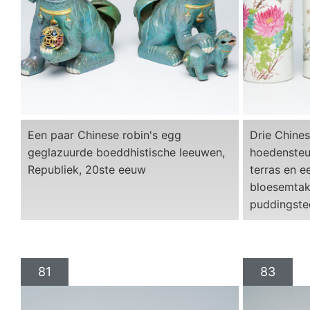
Een paar Chinese robin's egg
Drie Chines
geglazuurde boeddhistische leeuwen,
hoedensteu
Republiek, 20ste eeuw
terras en e
bloesemtak
puddingste
81
83