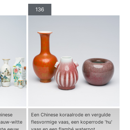
136
hinese
Een Chinese koraalrode en vergulde
blauw-witte
flesvormige vaas, een koperrode 'hu'
0ste eeuw
vaas en een flambé waterpot,