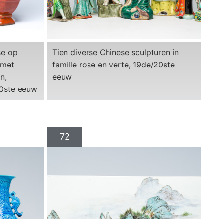
se op
Tien diverse Chinese sculpturen in
 met
famille rose en verte, 19de/20ste
n,
eeuw
20ste eeuw
72