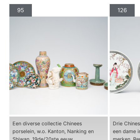
95
126
Een diverse collectie Chinees
Drie Chines
porselein, w.o. Kanton, Nanking en
een dame in
Shiwan, 19de/20ste eeuw
merken, Re