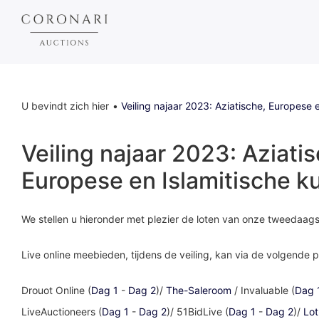
U bevindt zich hier
Veiling najaar 2023: Aziatische, Europese 
Veiling najaar 2023: Aziati
Europese en Islamitische k
We stellen u hieronder met plezier de loten van onze tweedaagse
Live online meebieden, tijdens de veiling, kan via de volgende p
Drouot Online (
Dag 1
-
Dag 2
)/
The-Saleroom
/ Invaluable (
Dag 
LiveAuctioneers (
Dag 1
-
Dag 2
)/ 51BidLive (
Dag 1
-
Dag 2
)/
Lot