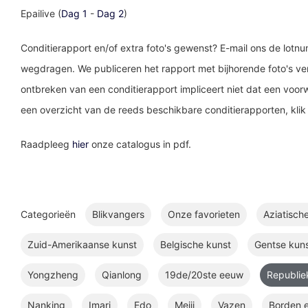
Epailive (
Dag 1
-
Dag 2
)
Conditierapport en/of extra foto's gewenst? E-mail ons de lotn
wegdragen. We publiceren het rapport met bijhorende foto's ve
ontbreken van een conditierapport impliceert niet dat een voorw
een overzicht van de reeds beschikbare conditierapporten, kli
Raadpleeg
hier
onze catalogus in pdf.
Categorieën
Blikvangers
Onze favorieten
Aziatisch
Zuid-Amerikaanse kunst
Belgische kunst
Gentse kun
Yongzheng
Qianlong
19de/20ste eeuw
Republi
Nanking
Imari
Edo
Meiji
Vazen
Borden e