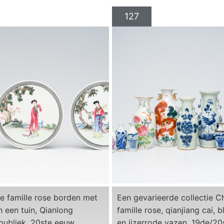
127
e famille rose borden met
Een gevarieerde collectie C
 een tuin, Qianlong
famille rose, qianjiang cai, 
publiek, 20ste eeuw
en ijzerrode vazen, 19de/2