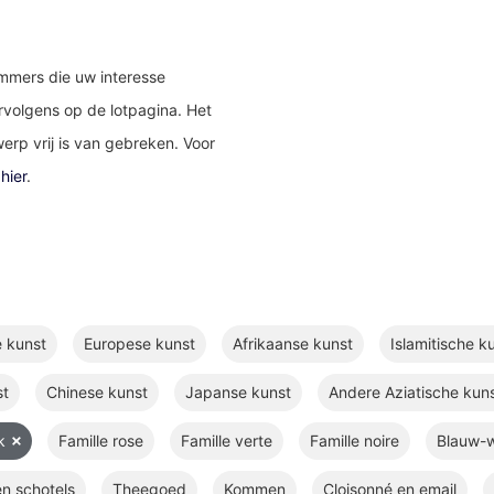
ummers die uw interesse
rvolgens op de lotpagina. Het
erp vrij is van gebreken. Voor
k
hier
.
e kunst
Europese kunst
Afrikaanse kunst
Islamitische k
st
Chinese kunst
Japanse kunst
Andere Aziatische kun
ek
Famille rose
Famille verte
Famille noire
Blauw-w
n schotels
Theegoed
Kommen
Cloisonné en email