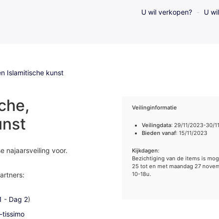
U wil verkopen?
U wi
en Islamitische kunst
sche,
Veilinginformatie
unst
Veilingdata
: 29/11/2023-30/1
Bieden vanaf
: 15/11/2023
 najaarsveiling voor.
Kijkdagen
:
Bezichtiging van de items is mog
25 tot en met maandag 27 novem
artners:
10-18u.
1
-
Dag 2
)
-tissimo