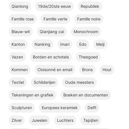
Qianlong
19de/20ste eeuw
Republiek
Famille rose
Famille verte
Famille noire
Blauw-wit
Qianjiang cai
Monochroom
Kanton
Nanking
Imari
Edo
Meiji
Vazen
Borden en schotels
Theegoed
Kommen
Cloisonné en email
Brons
Hout
Textiel
Schilderijen
Oude meesters
Tekeningen en grafiek
Boeken en documenten
Sculpturen
Europees keramiek
Delft
Zilver
Juwelen
Luchters
Tapijten