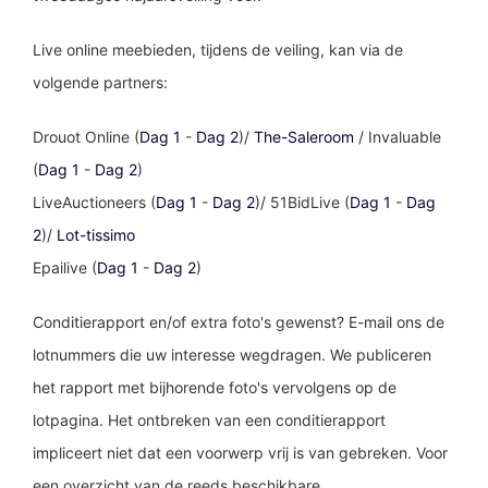
Live online meebieden, tijdens de veiling, kan via de
volgende partners:
Drouot Online (
Dag 1
-
Dag 2
)/
The-Saleroom
/ Invaluable
(
Dag 1
-
Dag 2
)
LiveAuctioneers (
Dag 1
-
Dag 2
)/ 51BidLive (
Dag 1
-
Dag
2
)/
Lot-tissimo
Epailive (
Dag 1
-
Dag 2
)
Conditierapport en/of extra foto's gewenst? E-mail ons de
lotnummers die uw interesse wegdragen. We publiceren
het rapport met bijhorende foto's vervolgens op de
lotpagina. Het ontbreken van een conditierapport
impliceert niet dat een voorwerp vrij is van gebreken. Voor
een overzicht van de reeds beschikbare