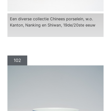
Een diverse collectie Chinees porselein, w.o.
Kanton, Nanking en Shiwan, 19de/20ste eeuw
102