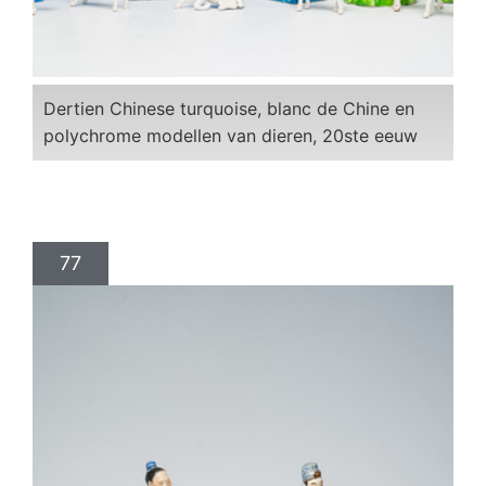
Dertien Chinese turquoise, blanc de Chine en
polychrome modellen van dieren, 20ste eeuw
77