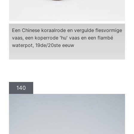
Een Chinese koraalrode en vergulde flesvormige
vaas, een koperrode 'hu' vaas en een flambé
waterpot, 19de/20ste eeuw
140