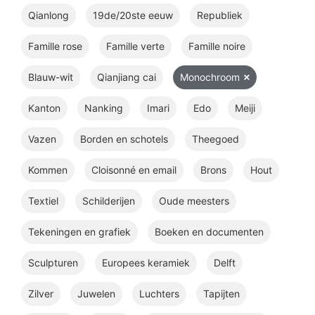
Qianlong
19de/20ste eeuw
Republiek
Famille rose
Famille verte
Famille noire
Blauw-wit
Qianjiang cai
Monochroom
Kanton
Nanking
Imari
Edo
Meiji
Vazen
Borden en schotels
Theegoed
Kommen
Cloisonné en email
Brons
Hout
Textiel
Schilderijen
Oude meesters
Tekeningen en grafiek
Boeken en documenten
Sculpturen
Europees keramiek
Delft
Zilver
Juwelen
Luchters
Tapijten