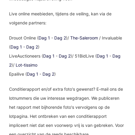
Live online meebieden, tijdens de veiling, kan via de
volgende partners:
Drouot Online (
Dag 1
-
Dag 2
)/
The-Saleroom
/ Invaluable
(
Dag 1
-
Dag 2
)
LiveAuctioneers (
Dag 1
-
Dag 2
)/ 51BidLive (
Dag 1
-
Dag
2
)/
Lot-tissimo
Epailive (
Dag 1
-
Dag 2
)
Conditierapport en/of extra foto's gewenst? E-mail ons de
lotnummers die uw interesse wegdragen. We publiceren
het rapport met bijhorende foto's vervolgens op de
lotpagina. Het ontbreken van een conditierapport
impliceert niet dat een voorwerp vrij is van gebreken. Voor
een overzicht van de reeds beschikbare