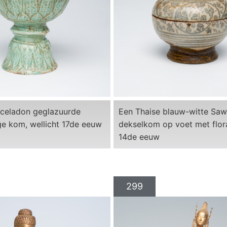
 celadon geglazuurde
Een Thaise blauw-witte Sa
ge kom, wellicht 17de eeuw
dekselkom op voet met flora
14de eeuw
299