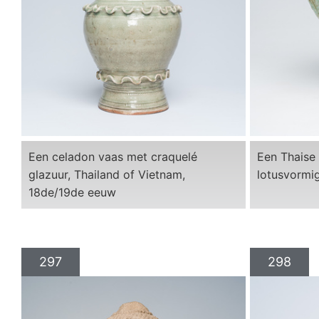
Een celadon vaas met craquelé
Een Thaise
glazuur, Thailand of Vietnam,
lotusvormi
18de/19de eeuw
297
298