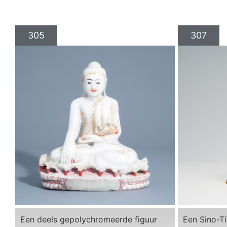
305
307
Een deels gepolychromeerde figuur
Een Sino-T