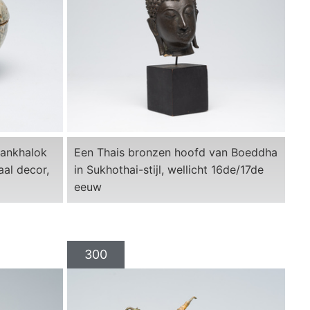
wankhalok
Een Thais bronzen hoofd van Boeddha
al decor,
in Sukhothai-stijl, wellicht 16de/17de
eeuw
300