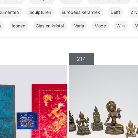
cumenten
Sculpturen
Europees keramiek
Delft
Zilv
s
Iconen
Glas en kristal
Varia
Mode
Wijn
W
214