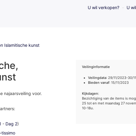
U wil verkopen?
U wi
en Islamitische kunst
sche,
Veilinginformatie
unst
Veilingdata
: 29/11/2023-30/1
Bieden vanaf
: 15/11/2023
 najaarsveiling voor.
Kijkdagen
:
Bezichtiging van de items is mog
25 tot en met maandag 27 novem
artners:
10-18u.
1
-
Dag 2
)
-tissimo