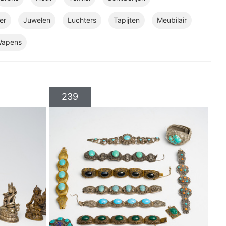
er
Juwelen
Luchters
Tapijten
Meubilair
apens
239