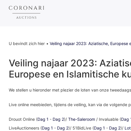
U bevindt zich hier
Veiling najaar 2023: Aziatische, Europese 
Veiling najaar 2023: Aziati
Europese en Islamitische k
We stellen u hieronder met plezier de loten van onze tweedaagse
Live online meebieden, tijdens de veiling, kan via de volgende p
Drouot Online (
Dag 1
-
Dag 2
)/
The-Saleroom
/ Invaluable (
Dag 
LiveAuctioneers (
Dag 1
-
Dag 2
)/ 51BidLive (
Dag 1
-
Dag 2
)/
Lot