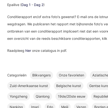
Epailive (
Dag 1
-
Dag 2
)
Conditierapport en/of extra foto's gewenst? E-mail ons de lotn
wegdragen. We publiceren het rapport met bijhorende foto's ve
ontbreken van een conditierapport impliceert niet dat een voorw
een overzicht van de reeds beschikbare conditierapporten, kli
Raadpleeg
hier
onze catalogus in pdf.
Categorieën
Blikvangers
Onze favorieten
Aziatisch
Zuid-Amerikaanse kunst
Belgische kunst
Gentse kun
Yongzheng
Qianlong
19de/20ste eeuw
Republie
Nanking
Imari
Edo
Meiji
Vazen
Borden e