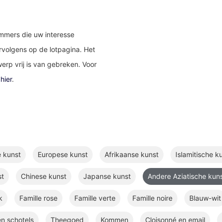
ummers die uw interesse
rvolgens op de lotpagina. Het
erp vrij is van gebreken. Voor
k
hier
.
e kunst
Europese kunst
Afrikaanse kunst
Islamitische k
st
Chinese kunst
Japanse kunst
Andere Aziatische kun
k
Famille rose
Famille verte
Famille noire
Blauw-wit
n schotels
Theegoed
Kommen
Cloisonné en email