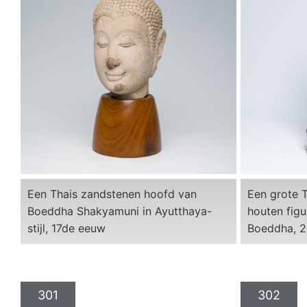
Een Thais zandstenen hoofd van
Een grote T
Boeddha Shakyamuni in Ayutthaya-
houten figu
stijl, 17de eeuw
Boeddha, 2
301
302