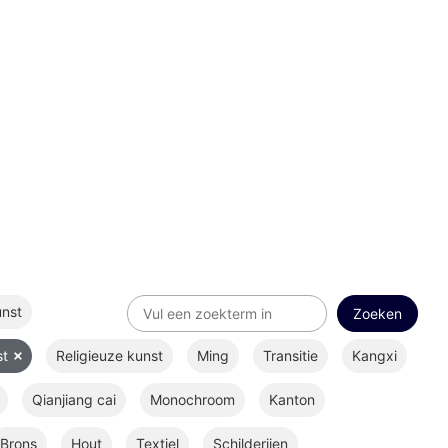
unst
st
Religieuze kunst
Ming
Transitie
Kangxi
Qianjiang cai
Monochroom
Kanton
Brons
Hout
Textiel
Schilderijen