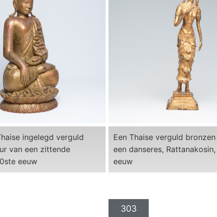
haise ingelegd verguld
Een Thaise verguld bronzen 
ur van een zittende
een danseres, Rattanakosin,
0ste eeuw
eeuw
303