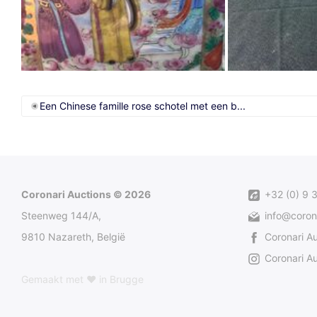
Een Chinese famille rose schotel met een b...
Coronari Auctions © 2026
+32 (0) 9 
Steenweg 144/A,
info@coron
9810 Nazareth, België
Coronari A
Coronari Au
Gemaakt met ♥ in Brugge