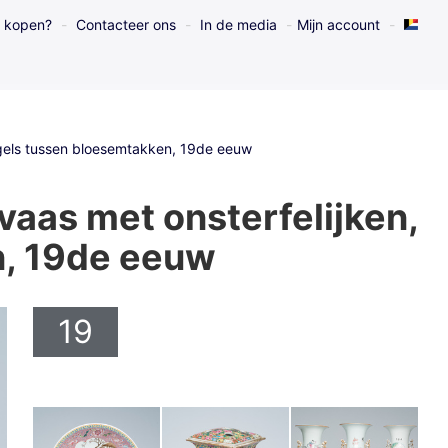
l kopen?
Contacteer ons
In de media
Mijn account
vogels tussen bloesemtakken, 19de eeuw
vaas met onsterfelijken,
n, 19de eeuw
19