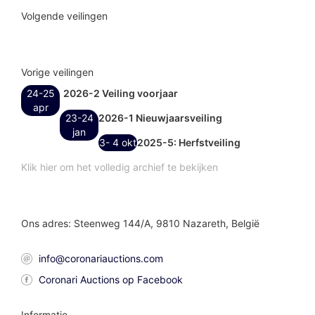
Volgende veilingen
Vorige veilingen
24-25
2026-2 Veiling voorjaar
apr
23-24
2026-1 Nieuwjaarsveiling
jan
3- 4 okt
2025-5: Herfstveiling
Klik hier om het volledig archief te bekijken
Ons adres: Steenweg 144/A, 9810 Nazareth, België
info@coronariauctions.com
Coronari Auctions op Facebook
Informatie