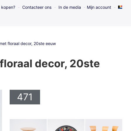
l kopen?
Contacteer ons
In de media
Mijn account
 met floraal decor, 20ste eeuw
 floraal decor, 20ste
471